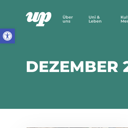
Skip
to
Über
Uni &
Kul
uns
Leben
Me
main
Werkzeugleiste öffnen
content
DEZEMBER 