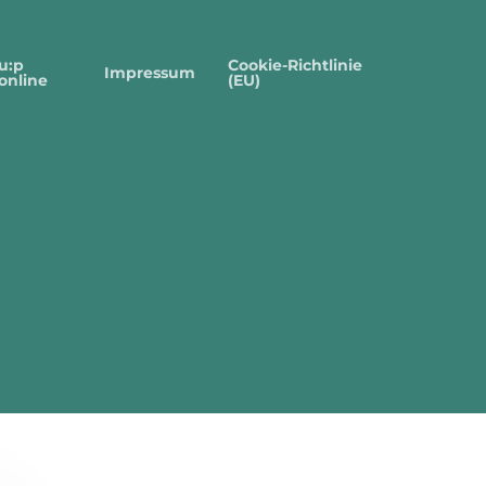
u:p
Cookie-Richtlinie
Impressum
online
(EU)