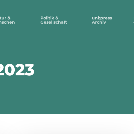
tur &
Politik &
uni:press
nschen
Gesellschaft
Archiv
2023