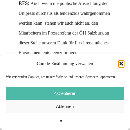
RFS:
Auch wenn die politische Ausrichtung der
Unipress durchaus als tendenziös wahrgenommen
werden kann, stehen wir auch nicht an, den
Mitarbeitern im Pressereferat der ÖH Salzburg an
dieser Stelle unseren Dank für Ihr ehrenamtliches
Engagement entgegenzubringen.
Cookie-Zustimmung verwalten
FLUS:
Vielseitige Artikel, oft mit sehr aktuellen
Wir verwenden Cookies, um unsere Website und unseren Service zu optimieren.
Fragestellungen. Allerdings ist unser Eindruck,
dass sie auf wenige Interessierte trifft. Am
Akzeptieren
Fachbereich Informatik beispielsweise gibt es
Ablehnen
einen Zeitungsständer, in dem seit Juni letzten
Jahres die selbe Ausgabe liegt.