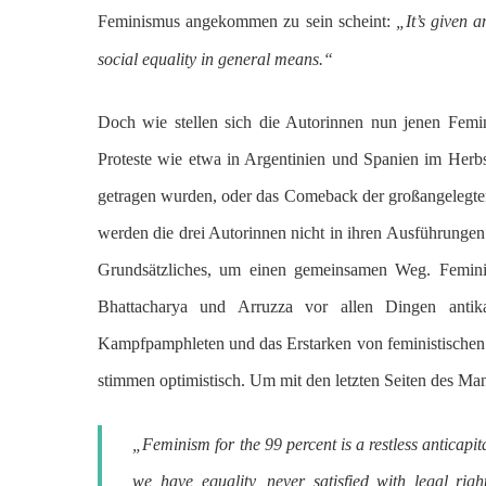
Feminismus angekommen zu sein scheint:
„It’s given a
social equality in general means.“
Doch wie stellen sich die Autorinnen nun jenen Femi
Proteste wie etwa in Argentinien und Spanien im Herbs
getragen wurden, oder das Comeback der großangelegten
werden die drei Autorinnen nicht in ihren Ausführunge
Grundsätzliches, um einen gemeinsamen Weg. Feminis
Bhattacharya und Arruzza vor allen Dingen antikapi
Kampfpamphleten und das Erstarken von feministischen 
stimmen optimistisch. Um mit den letzten Seiten des Man
„Feminism for the 99 percent is a restless anticapit
we have equality, never satisfied with legal rig