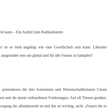
tur &
Politik &
uni:press
nschen
Gesellschaft
Archiv
in kann – Ein Aufruf zum Radikalisieren
ist so breit angelegt wie eine Gesellschaft sein kann. Liberaler
ausgestaltet sein um global und für alle Frauen zu kämpfen?
, präsentieren die drei Autorinnen und Wissenschaftlerinnen Cinzia
est und die damit verbundenen Forderungen. Auf elf Thesen gestützt,
egung die allumfassend ist und das ist wichtig, nicht „Frauen die es