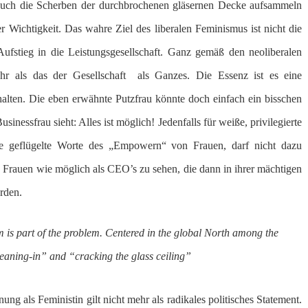
 auch die Scherben der durchbrochenen gläsernen Decke aufsammeln
er Wichtigkeit. Das wahre Ziel des liberalen Feminismus ist nicht die
ufstieg in die Leistungsgesellschaft. Ganz gemäß den neoliberalen
ehr als das der Gesellschaft als Ganzes. Die Essenz ist es eine
halten. Die eben erwähnte Putzfrau könnte doch einfach ein bisschen
sinessfrau sieht: Alles ist möglich! Jedenfalls für weiße, privilegierte
ie geflügelte Worte des „Empowern“ von Frauen, darf nicht dazu
e Frauen wie möglich als CEO’s zu sehen, die dann in ihrer mächtigen
rden.
sm is part of the problem. Centered in the global North among the
leaning-in” and “cracking the glass ceiling”
g als Feministin gilt nicht mehr als radikales politisches Statement.