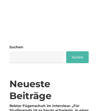
u:p
Cookie-Richtlinie
Impressum
online
(EU)
Suchen
Suchen
Neueste
Beiträge
Rektor Fügenschuh im Interview: „Für
Studierende ist es heute schwierig, in einer