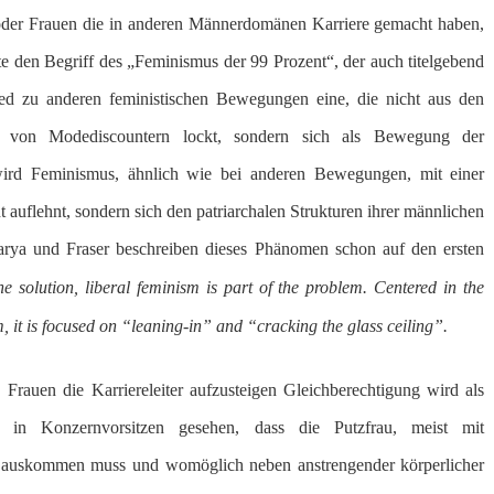
n oder Frauen die in anderen Männerdomänen Karriere gemacht haben,
e den Begriff des „Feminismus der 99 Prozent“, der auch titelgebend
ied zu anderen feministischen Bewegungen eine, die nicht aus den
ts von Modediscountern lockt, sondern sich als Bewegung der
 wird Feminismus, ähnlich wie bei anderen Bewegungen, mit einer
 auflehnt, sondern sich den patriarchalen Strukturen ihrer männlichen
arya und Fraser beschreiben dieses Phänomen schon auf den ersten
e solution, liberal feminism is part of the problem. Centered in the
 it is focused on “leaning-in” and “cracking the glass ceiling”.
, Frauen die Karriereleiter aufzusteigen Gleichberechtigung wird als
in Konzernvorsitzen gesehen, dass die Putzfrau, meist mit
eln auskommen muss und womöglich neben anstrengender körperlicher