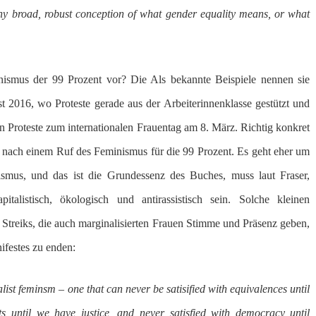
ny broad, robust conception of what gender equality means, or what
nismus der 99 Prozent vor? Die Als bekannte Beispiele nennen sie
t 2016, wo Proteste gerade aus der Arbeiterinnenklasse gestützt und
 Proteste zum internationalen Frauentag am 8. März. Richtig konkret
n nach einem Ruf des Feminismus für die 99 Prozent. Es geht eher um
mus, und das ist die Grundessenz des Buches, muss laut Fraser,
talistisch, ökologisch und antirassistisch sein. Solche kleinen
Streiks, die auch marginalisierten Frauen Stimme und Präsenz geben,
ifestes zu enden:
alist feminsm – one that can never be satisified with equivalences until
hts until we have justice, and never satisfied with democracy until