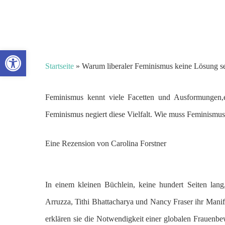
Skip
to
Über
Uni &
Kul
uns
Leben
Me
main
Werkzeugleiste öffnen
content
Startseite
»
Warum liberaler Feminismus keine Lösung se
Feminismus kennt viele Facetten und Ausformungen,er 
Feminismus negiert diese Vielfalt. Wie muss Feminismus 
Eine Rezension von Carolina Forstner
In einem kleinen Büchlein, keine hundert Seiten lang
Arruzza, Tithi Bhattacharya und Nancy Fraser ihr Manif
erklären sie die Notwendigkeit einer globalen Frauenbew