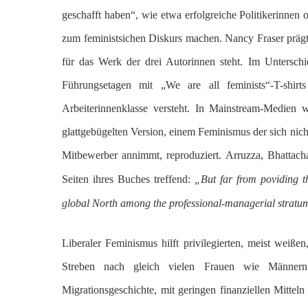
geschafft haben“, wie etwa erfolgreiche Politikerinne
zum feministsichen Diskurs machen. Nancy Fraser prägt
für das Werk der drei Autorinnen steht. Im Untersch
Führungsetagen mit „We are all feminists“-T-shir
Arbeiterinnenklasse versteht. In Mainstream-Medien
glattgebügelten Version, einem Feminismus der sich nicht
Mitbewerber annimmt, reproduziert. Arruzza, Bhattach
Seiten ihres Buches treffend:
„But far from poviding th
global North among the professional-managerial stratum,
Liberaler Feminismus hilft privilegierten, meist weißen
Streben nach gleich vielen Frauen wie Männern 
Migrationsgeschichte, mit geringen finanziellen Mitt