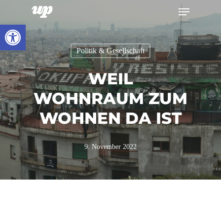
Menu
Skip
to
Werkzeugleiste öffnen
Close
main
Menu
Politik & Gesellschaft
content
WEIL
WOHNRAUM ZUM
WOHNEN DA IST
9. November 2022