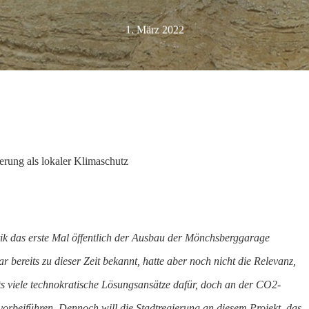
1. März 2022
rung als lokaler Klimaschutz
tik das erste Mal öffentlich der Ausbau der Mönchsberggarage
reits zu dieser Zeit bekannt, hatte aber noch nicht die Relevanz,
its viele technokratische Lösungsansätze dafür, doch an der CO2-
rbeiführen. Dennoch will die Stadtregierung an diesem Projekt, das