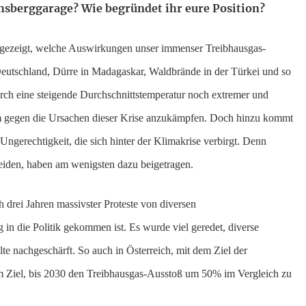
sberggarage? Wie begründet ihr eure Position?
ns gezeigt, welche Auswirkungen unser immenser Treibhausgas-
Deutschland, Dürre in Madagaskar, Waldbrände in der Türkei und so
urch eine steigende Durchschnittstemperatur noch extremer und
 um gegen die Ursachen dieser Krise anzukämpfen. Doch hinzu kommt
ngerechtigkeit, die sich hinter der Klimakrise verbirgt. Denn
eiden, haben am wenigsten dazu beigetragen.
drei Jahren massivster Proteste von diversen
in die Politik gekommen ist. Es wurde viel geredet, diverse
e nachgeschärft. So auch in Österreich, mit dem Ziel der
em Ziel, bis 2030 den Treibhausgas-Ausstoß um 50% im Vergleich zu