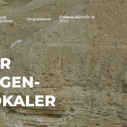
u:p
Cookie-Richtlinie
Impressum
online
(EU)
ER
GEN-
OKALER