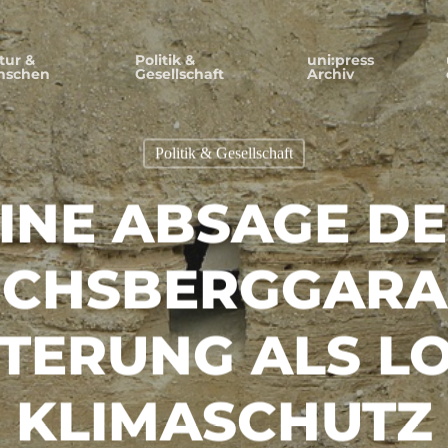
tur &
Politik &
uni:press
nschen
Gesellschaft
Archiv
Politik & Gesellschaft
INE ABSAGE D
CHSBERGGARA
TERUNG ALS L
KLIMASCHUTZ