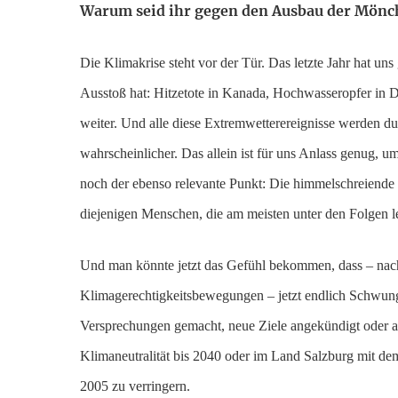
Warum seid ihr gegen den Ausbau der Mönch
Die Klimakrise steht vor der Tür. Das letzte Jahr hat u
Ausstoß hat: Hitzetote in Kanada, Hochwasseropfer in 
weiter. Und alle diese Extremwetterereignisse werden d
wahrscheinlicher. Das allein ist für uns Anlass genug,
noch der ebenso relevante Punkt: Die himmelschreiende U
diejenigen Menschen, die am meisten unter den Folgen l
Und man könnte jetzt das Gefühl bekommen, dass – nach 
Klimagerechtigkeitsbewegungen – jetzt endlich Schwung 
Versprechungen gemacht, neue Ziele angekündigt oder alt
Klimaneutralität bis 2040 oder im Land Salzburg mit d
2005 zu verringern.