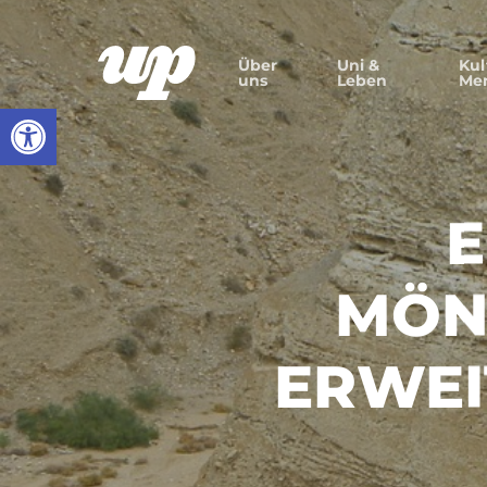
Skip
to
Über
Uni &
Kul
uns
Leben
Me
main
Werkzeugleiste öffnen
content
E
MÖN
ERWEI