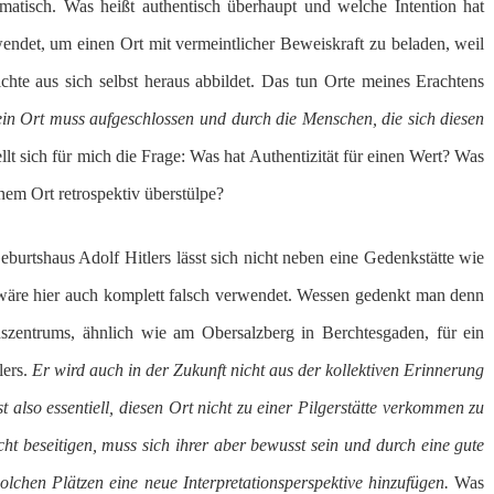
ematisch. Was heißt authentisch überhaupt und welche Intention hat
wendet, um einen Ort mit vermeintlicher Beweiskraft zu beladen, weil
ichte aus sich selbst heraus abbildet. Das tun Orte meines Erachtens
, ein Ort muss aufgeschlossen und durch die Menschen, die sich diesen
lt sich für mich die Frage: Was hat Authentizität für einen Wert? Was
einem Ort retrospektiv überstülpe?
urtshaus Adolf Hitlers lässt sich nicht neben eine Gedenkstätte wie
 wäre hier auch komplett falsch verwendet. Wessen gedenkt man denn
nszentrums, ähnlich wie am Obersalzberg in Berchtesgaden, für ein
ers.
Er wird auch in der Zukunft nicht aus der kollektiven Erinnerung
 also essentiell, diesen Ort nicht zu einer Pilgerstätte verkommen zu
t beseitigen, muss sich ihrer aber bewusst sein und durch eine gute
lchen Plätzen eine neue Interpretationsperspektive hinzufügen.
Was