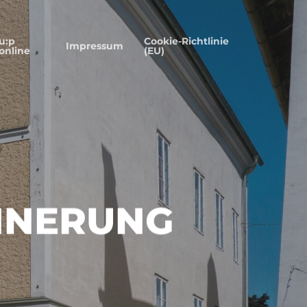
u:p
Cookie-Richtlinie
Impressum
online
(EU)
INNERUNG