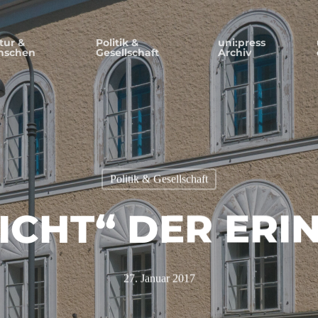
tur &
Politik &
uni:press
nschen
Gesellschaft
Archiv
Politik & Gesellschaft
LICHT“ DER ER
27. Januar 2017