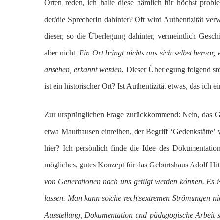
Orten reden, ich halte diese nämlich für höchst probl
der/die SprecherIn dahinter? Oft wird Authentizität ver
dieser, so die Überlegung dahinter, vermeintlich Gesch
aber nicht.
Ein Ort bringt nichts aus sich selbst hervor
ansehen, erkannt werden.
Dieser Überlegung folgend stel
ist ein historischer Ort? Ist Authentizität etwas, das ich 
Zur ursprünglichen Frage zurückkommend: Nein, das Geb
etwa Mauthausen einreihen, der Begriff ‘Gedenkstätte’
hier? Ich persönlich finde die Idee des Dokumentatio
mögliches, gutes Konzept für das Geburtshaus Adolf Hitl
von Generationen nach uns getilgt werden können. Es ist
lassen.
Man kann solche rechtsextremen Strömungen nich
Ausstellung, Dokumentation und pädagogische Arbeit so