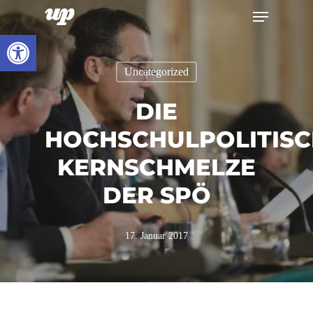
Menu
Skip
to
Werkzeugleiste öffnen
Close
main
Menu
Uncategorized
content
DIE
HOCHSCHULPOLITISC
KERNSCHMELZE
DER SPÖ
17. Januar 2017