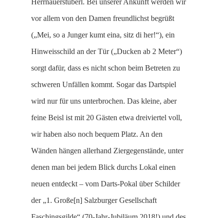
Herrnauerstüberl. Bei unserer Ankunft werden wir
vor allem von den Damen freundlichst begrüßt
(„Mei, so a Junger kumt eina, sitz di her!“), ein
Hinweisschild an der Tür („Ducken ab 2 Meter“)
sorgt dafür, dass es nicht schon beim Betreten zu
schweren Unfällen kommt. Sogar das Dartspiel
wird nur für uns unterbrochen. Das kleine, aber
feine Beisl ist mit 20 Gästen etwa dreiviertel voll,
wir haben also noch bequem Platz. An den
Wänden hängen allerhand Ziergegenstände, unter
denen man bei jedem Blick durchs Lokal einen
neuen entdeckt – vom Darts-Pokal über Schilder
der „1. Große[n] Salzburger Gesellschaft
Faschingsgilde“ (70-Jahr-Jubiläum 2018!) und des