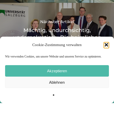
Nächster Artikel
Mächtig, undurchsichtig,
undemokratisch: Die heimlichen
Chefs der Uni
Cookie-Zustimmung verwalten
Wir verwenden Cookies, um unsere Website und unseren Service zu optimieren.
Akzeptieren
Ablehnen
© 2022 – ÖH Salzburg