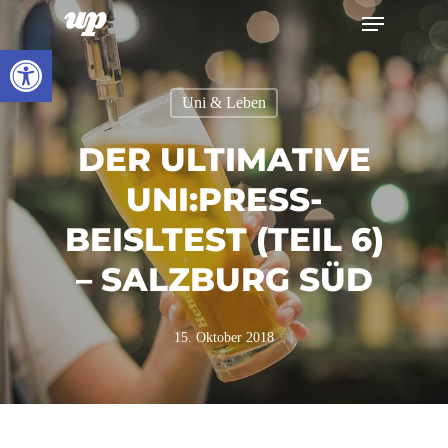
Menu
Skip
to
Werkzeugleiste öffnen
Close
main
Menu
Uni & Leben
content
DER ULTIMATIVE
UNI:PRESS-
BEISLTEST (TEIL 6)
– SALZBURG SÜD
15. Oktober 2018